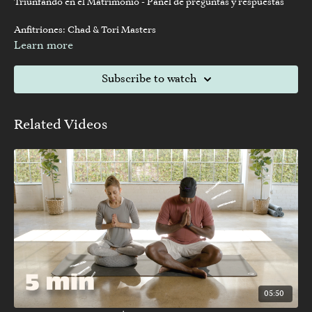
Triunfando en el Matrimonio - Panel de preguntas y respuestas
Anfitriones: Chad & Tori Masters
Learn more
Panelistas: Dave & Ashley Willis
Subscribe to watch
Jimmy & Irene Rollins
Ed & Lisa Young
Related Videos
05:50