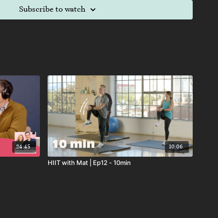
Subscribe to watch
24:45
10:06
HIIT with Mat | Ep12 - 10min