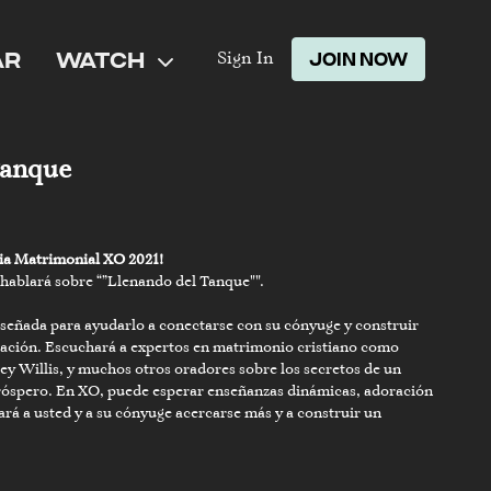
AR
WATCH
JOIN NOW
Sign In
Tanque
cia Matrimonial XO 2021!
 hablará sobre “”Llenando del Tanque"".
señada para ayudarlo a conectarse con su cónyuge y construir
elación. Escuchará a expertos en matrimonio cristiano como
y Willis, y muchos otros oradores sobre los secretos de un
róspero. En XO, puede esperar enseñanzas dinámicas, adoración
rá a usted y a su cónyuge acercarse más y a construir un