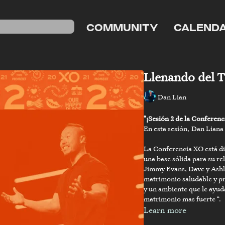
COMMUNITY
CALEND
Llenando del 
Dan Lian
“¡Sesión 2 de la Conferen
En esta sesión, Dan Liana
La Conferencia XO está di
una base sólida para su r
Jimmy Evans, Dave y Ashle
matrimonio saludable y p
y un ambiente que le ayuda
matrimonio mas fuerte “.
Learn more